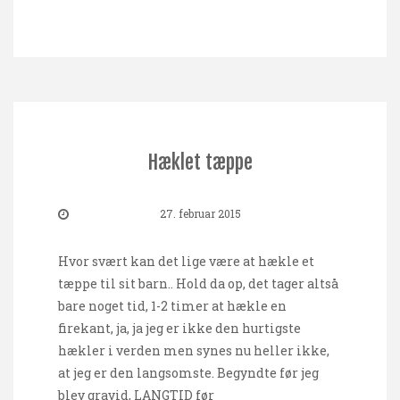
Hæklet tæppe
27. februar 2015
Hvor svært kan det lige være at hækle et
tæppe til sit barn.. Hold da op, det tager altså
bare noget tid, 1-2 timer at hækle en
firekant, ja, ja jeg er ikke den hurtigste
hækler i verden men synes nu heller ikke,
at jeg er den langsomste. Begyndte før jeg
blev gravid, LANGTID før