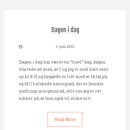
Dagen i dag
3. juni 2015
Dagen i dag har været en “travl” dag, dagen
startede ud med, at C og jeg vi stod halv sent
op kl 8.15 og hyggede os lidt med at få tøj på,
og få C´s elskede havregrød, det er hendes
yndlings morgenmad, selv om jeg er ret
sikker på, at hun også vil elske mit
Read More