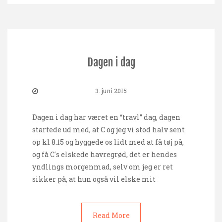
Dagen i dag
3. juni 2015
Dagen i dag har været en “travl” dag, dagen
startede ud med, at C og jeg vi stod halv sent
op kl 8.15 og hyggede os lidt med at få tøj på,
og få C´s elskede havregrød, det er hendes
yndlings morgenmad, selv om jeg er ret
sikker på, at hun også vil elske mit
Read More