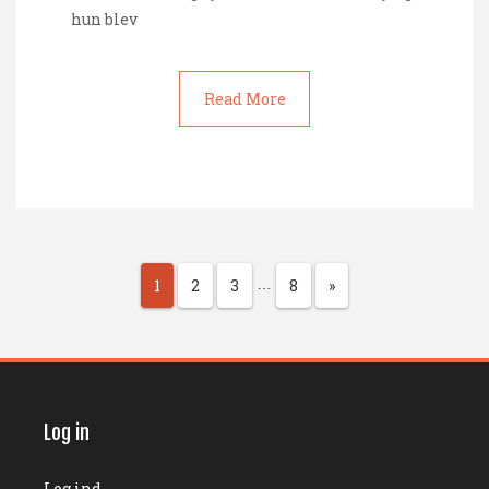
hun blev
Read More
1
2
3
8
»
…
Log in
Log ind