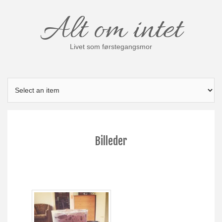
Skip
Alt om intet
to
content
Livet som førstegangsmor
Billeder