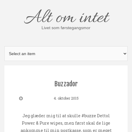
Skip
Alt om intet
to
content
Livet som førstegangsmor
Buzzador
4. oktober 2015
Jeg glæder mig til at skulle #buzze Dettol
Power & Pure wipes, men først skal de lige
ankomme til min postkasse, som er meget