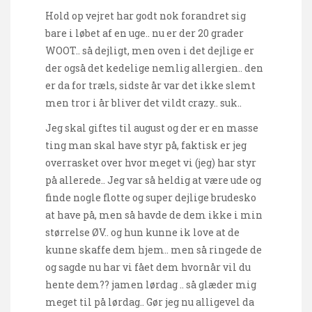
Hold op vejret har godt nok forandret sig
bare i løbet af en uge.. nu er der 20 grader
WOOT.. så dejligt, men oven i det dejlige er
der også det kedelige nemlig allergien.. den
er da for træls, sidste år var det ikke slemt
men tror i år bliver det vildt crazy.. suk..
Jeg skal giftes til august og der er en masse
ting man skal have styr på, faktisk er jeg
overrasket over hvor meget vi (jeg) har styr
på allerede.. Jeg var så heldig at være ude og
finde nogle flotte og super dejlige brudesko
at have på, men så havde de dem ikke i min
størrelse ØV.. og hun kunne ik love at de
kunne skaffe dem hjem.. men så ringede de
og sagde nu har vi fået dem hvornår vil du
hente dem?? jamen lørdag .. så glæder mig
meget til på lørdag.. Gør jeg nu alligevel da