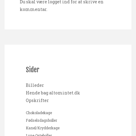
Du skal være
logget ind
for at skrive en
kommentar.
Sider
Billeder
Hende bag altomintet.dk
Opskrifter
Chokoladekage
Fødselsdagsboller
Kanel/Krydderkage
Lune Osteboller