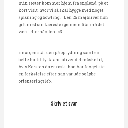
min søster kommer hjem fra england, på et
kort visit..hvor vi så skal hygge med noget
spisning og bowling.. Den 26 maj bliver hun
gift med sin kæreste igennem 5 år må det
være efterhånden.. <3
imorgen står den på oprydning samt en
bette tur til tyskland bliver det måske til,
hvis Karsten da er rask.. han har fanget sig
en forkølelse efter han var ude og løbe
orienteringsløb..
Skriv et svar