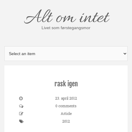
Skip
Alt om intet
to
content
Livet som førstegangsmor
rask igen
23. april 2012
0 comments
Article
2012