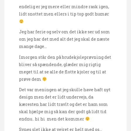
endelig er jeg mere eller mindre rask igen,
lidt snottet men ellers i tip top godt humør
Jeg har ferie og selv om det ikke ser ud som
om jeg har det med alt det jeg skal de næste
mange dage…
Imorgen står den på brudekjoleprøvning det
bliver så spændende, glæder mig rigtig
meget til at se alle de flotte kjoler og til at
prøve dem
Det var meningen at jeg skulle have haft nyt
design men det er lidt undervejs, da
kæresten har lidt travlt og det er ham som
skal hjælpe mig så kan der godt gå lidt tid
endnu.. hi hi men det kommer
Synes slet ikke at vejret er helt med os…