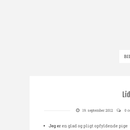
Skip
to
content
BI
Li
19. september 2012
0 
Jeg er
en glad og pligt opfyldende pige