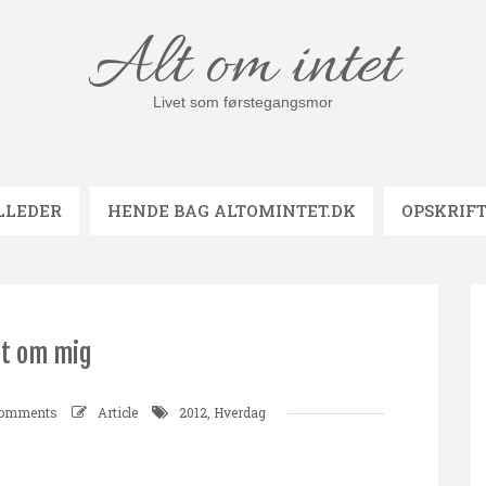
Alt om intet
Livet som førstegangsmor
LLEDER
HENDE BAG ALTOMINTET.DK
OPSKRIF
dt om mig
comments
Article
2012
,
Hverdag