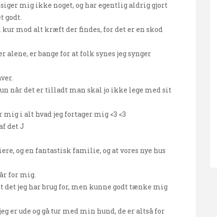
siger mig ikke noget, og har egentlig aldrig gjort
t godt.
 kur mod alt kræft der findes, for det er en skod
g er alene, er bange for at folk synes jeg synger
aver.
un når det er tilladt man skal jo ikke lege med sit
mig i alt hvad jeg fortager mig <3 <3
af det J
ere, og en fantastisk familie, og at vores nye hus
 år for mig.
lt det jeg har brug for, men kunne godt tænke mig
g er ude og gå tur med min hund, de er altså for