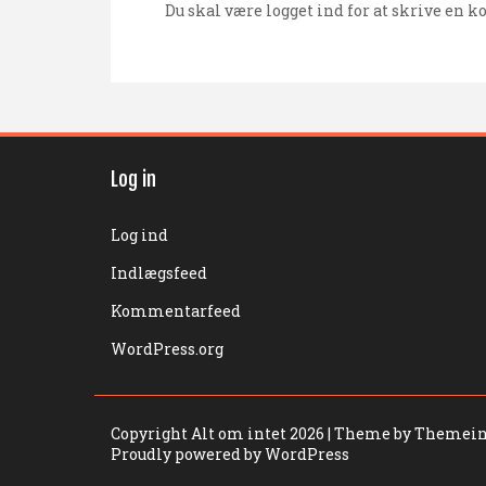
Du skal være
logget ind
for at skrive en 
Log in
Log ind
Indlægsfeed
Kommentarfeed
WordPress.org
Copyright Alt om intet 2026
| Theme by Themein
Proudly powered by WordPress