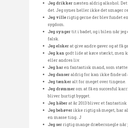
Jeg drikker
næsten aldrig alkohol. Det 
det. Jeg synes heller ikke det smager re
Jeg ville
rigtig gerne der blev fundet en
sygdom.
Jeg synger
tit i badet, og i bilen når je
falsk.
Jeg elsker
at give andre gaver og at få g
Jeg kan
godt lide at køre stærkt, men k
eller andres liv.
Jeg har
en fantastisk mand, som støtter 
Jeg danser
aldrig for kan ikke finde ud 
Jeg tænker
alt for meget over tingene.
Jeg drømmer
om at få en succesful karri
bliver hurtigt bygget.
Jeg håber
at år 2013 bliver et fantastisk
Jeg behøver
ikke rigtig så meget, har a
en masse ting.. J
Jeg ser
rigtig mange dræbersnegle når je