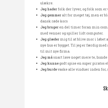
ulækre.
Jeg hader
folk der lyver, og folk som er
Jeg gemmer
alt for meget tøj, men er ble
dansk røde kors
Jeg bruger
en del timer foran min compu
med venner og spiller lidt computer.
Jeg glæder
mig til at blive mor i løbet 
nye hus er bygget. Til jeg er færdig me
til mit nye firma.
Jeg må
snart lave noget mere te, hunde 
Jeg kunne
godt spise en super piratos el
Jeg burde
vaske alle vinduer inden for,
Sk