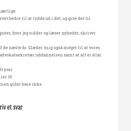
 uærlige.
vet bedre til at rydde ud i det, og give det til
ter, hvor jeg sidder og læser nyheder, skriver
af de næste år. Glæder mig også meget til at vores
d advokatsekretær uddannelsen samt at alt er klar
fryser.
ler 10
 men gider bare ikke.
riv et svar