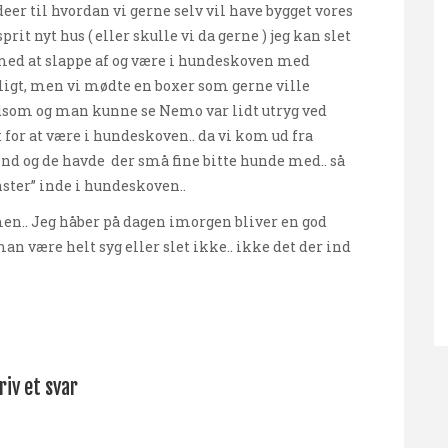
ideer til hvordan vi gerne selv vil have bygget vores
prit nyt hus ( eller skulle vi da gerne ) jeg kan slet
t med at slappe af og være i hundeskoven med
eligt, men vi mødte en boxer som gerne ville
ldsom og man kunne se Nemo var lidt utryg ved
 for at være i hundeskoven.. da vi kom ud fra
d og de havde der små fine bitte hunde med.. så
ter” inde i hundeskoven..
mmen.. Jeg håber på dagen imorgen bliver en god
man være helt syg eller slet ikke.. ikke det der ind
riv et svar