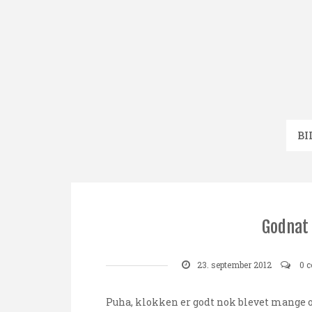
Skip
to
content
BI
Godnat 
23. september 2012
0 
Puha, klokken er godt nok blevet mange og 