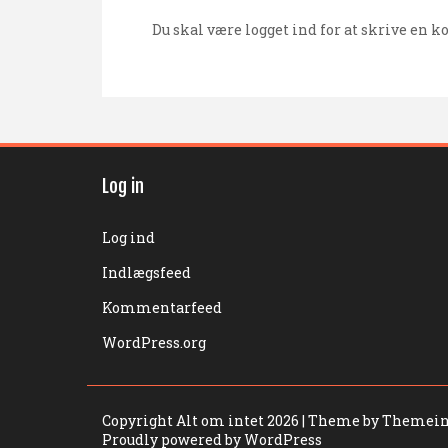
Du skal være
logget ind
for at skrive en 
Log in
Log ind
Indlægsfeed
Kommentarfeed
WordPress.org
Copyright Alt om intet 2026
| Theme by Themein
Proudly powered by WordPress