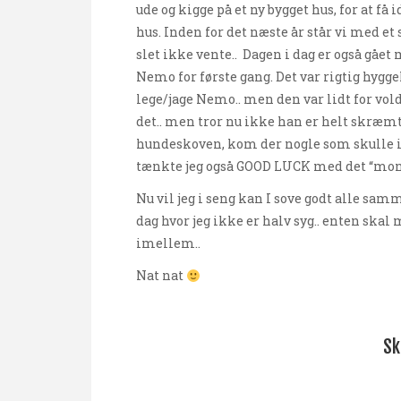
ude og kigge på et ny bygget hus, for at få 
hus. Inden for det næste år står vi med et s
slet ikke vente.. Dagen i dag er også gåe
Nemo for første gang. Det var rigtig hygg
lege/jage Nemo.. men den var lidt for vo
det.. men tror nu ikke han er helt skræmt
hundeskoven, kom der nogle som skulle in
tænkte jeg også GOOD LUCK med det “mons
Nu vil jeg i seng kan I sove godt alle sa
dag hvor jeg ikke er halv syg.. enten skal 
imellem..
Nat nat
Sk