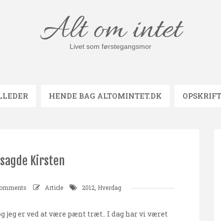
Alt om intet
Livet som førstegangsmor
LLEDER
HENDE BAG ALTOMINTET.DK
OPSKRIF
sagde Kirsten
comments
Article
2012
,
Hverdag
jeg er ved at være pænt træt.. I dag har vi været