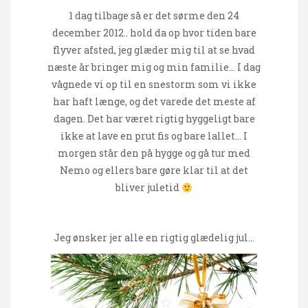
1 dag tilbage så er det sørme den 24
december 2012.. hold da op hvor tiden bare
flyver afsted, jeg glæder mig til at se hvad
næste år bringer mig og min familie… I dag
vågnede vi op til en snestorm som vi ikke
har haft længe, og det varede det meste af
dagen. Det har været rigtig hyggeligt bare
ikke at lave en prut fis og bare lallet… I
morgen står den på hygge og gå tur med
Nemo og ellers bare gøre klar til at det
bliver juletid
Jeg ønsker jer alle en rigtig glædelig jul…