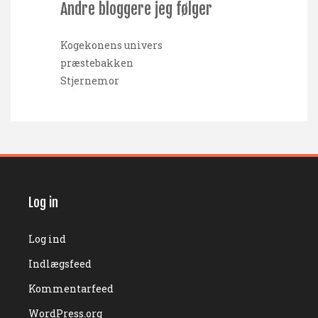
Andre bloggere jeg følger
Kogekonens univers
præstebakken
Stjernemor
Log in
Log ind
Indlægsfeed
Kommentarfeed
WordPress.org