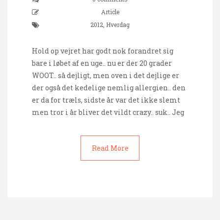
Article
2012
,
Hverdag
Hold op vejret har godt nok forandret sig
bare i løbet af en uge.. nu er der 20 grader
WOOT.. så dejligt, men oven i det dejlige er
der også det kedelige nemlig allergien.. den
er da for træls, sidste år var det ikke slemt
men tror i år bliver det vildt crazy.. suk.. Jeg
Read More