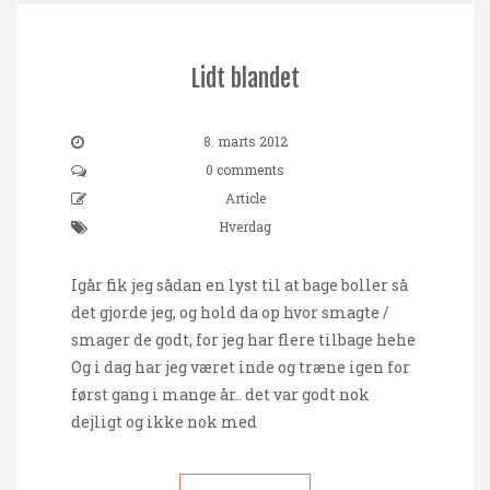
Lidt blandet
8. marts 2012
0 comments
Article
Hverdag
Igår fik jeg sådan en lyst til at bage boller så
det gjorde jeg, og hold da op hvor smagte /
smager de godt, for jeg har flere tilbage hehe
Og i dag har jeg været inde og træne igen for
først gang i mange år.. det var godt nok
dejligt og ikke nok med